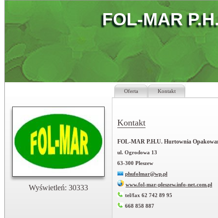
FOL-MAR P.H.
Oferta
Kontakt
Kontakt
FOL-MAR P.H.U. Hurtownia Opakowa
ul. Ogrodowa 13
63-300 Pleszew
phufolmar@wp.pl
www.fol-mar-pleszew.info-net.com.pl
Wyświetleń: 30333
tel/fax 62 742 89 95
668 858 887