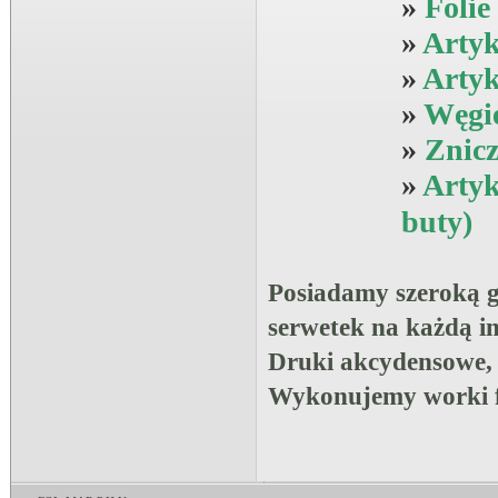
»
Folie
»
Artyk
»
Arty
»
Węgie
»
Znicz
»
Artyk
buty)
Posiadamy szeroką g
serwetek na każdą i
Druki akcydensowe, a
Wykonujemy worki f