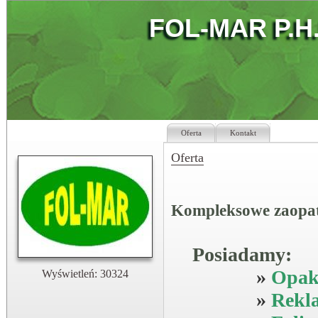
FOL-MAR P.H.
Oferta
Kontakt
Oferta
Kompleksowe zaopatrz
Posiadamy:
»
Opako
Wyświetleń: 30324
»
Rekl